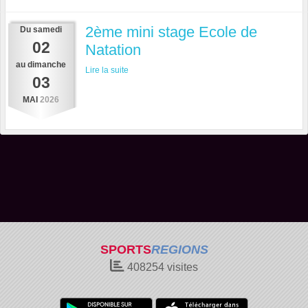
2ème mini stage Ecole de
Du
samedi
02
Natation
au
dimanche
Lire la suite
03
MAI
2026
SPORTS
REGIONS
408254
visites