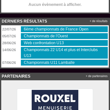
Aucun évènement à afficher.
DERNIERS RÉSULTATS
+ de résultats
6ème championnats de France Open
22/07/26
Championnats de l'Ouest
05/07/26
Web confrontation U13
28/06/26
Championnats 22 U14 et plus et Interclubs
14/06/26
U13
Championnats U11 Lamballe
07/06/26
PARTENAIRES
+ de partenaires