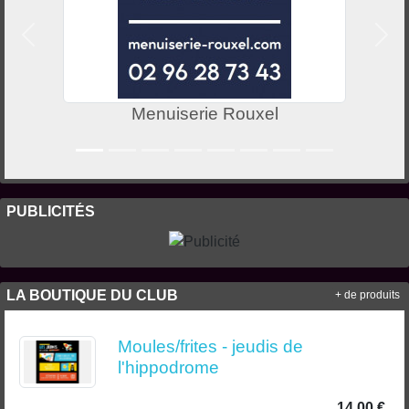
Précedent
Suiv
Menuiserie Rouxel
PUBLICITÉS
LA BOUTIQUE DU CLUB
+ de produits
Moules/frites - jeudis de
l'hippodrome
14.00 €