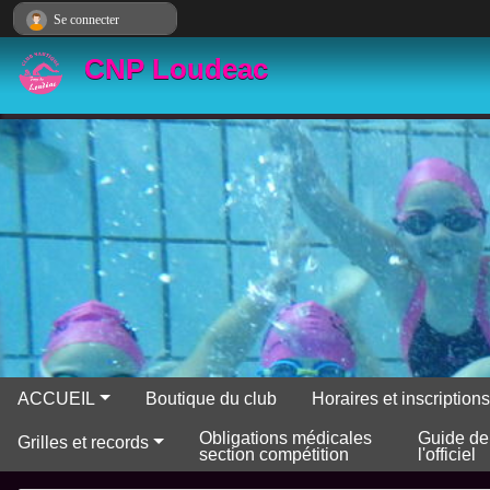
Panneau de gestion des cookies
Se connecter
CNP Loudeac
ACCUEIL
Boutique du club
Horaires et inscriptio
Obligations médicales
Guide de
Grilles et records
section compétition
l'officiel