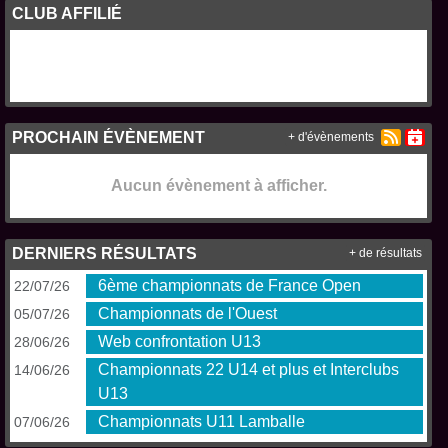
CLUB AFFILIÉ
PROCHAIN ÉVÈNEMENT
+ d'évènements
Aucun évènement à afficher.
DERNIERS RÉSULTATS
+ de résultats
6ème championnats de France Open
22/07/26
Championnats de l'Ouest
05/07/26
Web confrontation U13
28/06/26
Championnats 22 U14 et plus et Interclubs
14/06/26
U13
Championnats U11 Lamballe
07/06/26