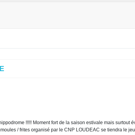
E
e !!!!! Moment fort de la saison estivale mais surtout évèn
 moules / frites organisé par le CNP LOUDEAC se tiendra le jeu