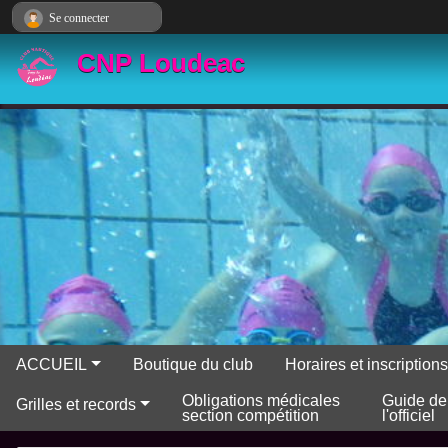
Panneau de gestion des cookies
Se connecter
CNP Loudeac
ACCUEIL
Boutique du club
Horaires et inscriptio
Obligations médicales
Guide de
Grilles et records
section compétition
l'officiel