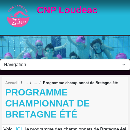
Panneau de gestion des cookies
CNP Loudeac
Accueil
Programme championnat de Bretagne été
PROGRAMME
CHAMPIONNAT DE
BRETAGNE ÉTÉ
Voici,
ICI
, le programme des championnats de Bretagne été