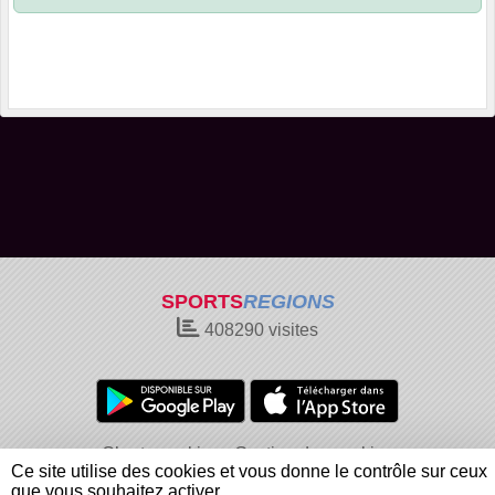
SPORTS
REGIONS
408290
visites
Charte cookies
Gestion des cookies
Ce site utilise des cookies et vous donne le contrôle sur ceux
Informations légales
Signaler un contenu inapproprié
que vous souhaitez activer