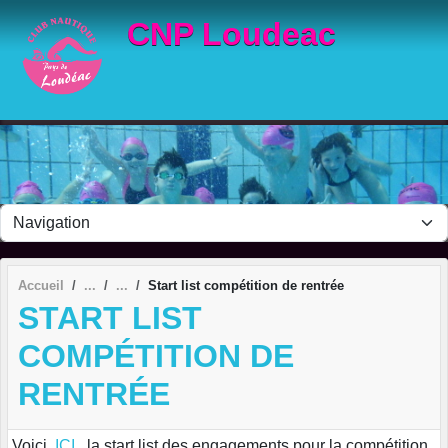
Panneau de gestion des cookies
CNP Loudeac
Accueil
Start list compétition de rentrée
START LIST
COMPÉTITION DE
RENTRÉE
Voici,
ICI
, la start list des engagements pour la compétition