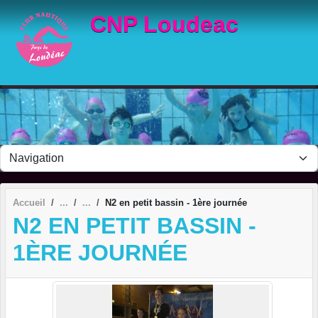
Panneau de gestion des cookies
CNP Loudeac
Accueil
N2 en petit bassin - 1ère journée
N2 EN PETIT BASSIN -
1ÈRE JOURNÉE