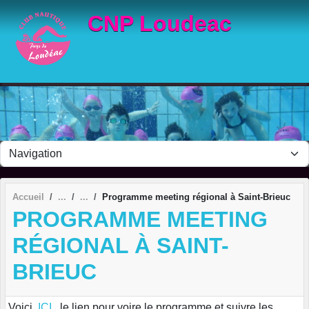
Panneau de gestion des cookies
CNP Loudeac
Accueil
Programme meeting régional à Saint-Brieuc
PROGRAMME MEETING
RÉGIONAL À SAINT-
BRIEUC
Voici,
ICI
, le lien pour voire le programme et suivre les