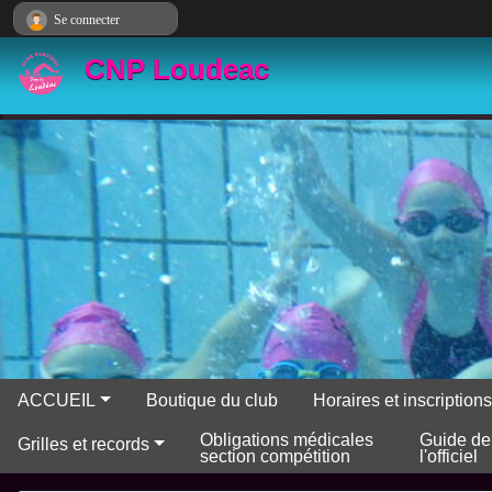
Panneau de gestion des cookies
Se connecter
CNP Loudeac
ACCUEIL
Boutique du club
Horaires et inscriptio
Obligations médicales
Guide de
Grilles et records
section compétition
l'officiel