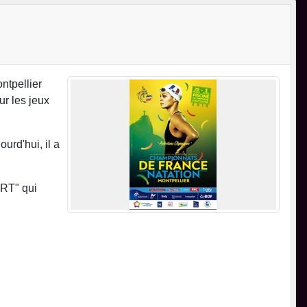
ntpellier
ur les jeux
urd'hui, il a
ORT" qui