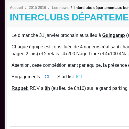
Accueil
2015-2016
Les news
Interclubs départementaux ben
INTERCLUBS DÉPARTEMEN
Le dimanche 31 janvier prochain aura lieu à
Guingamp
(
Chaque équipe est constituée de 4 nageurs réalisant cha
nagée 2 fois) et 2 relais : 4x200 Nage Libre et 4x100 4N
Attention, cette compétition étant par équipe, la présence
Engagements :
ICI
Start list:
ICI
Rappel:
RDV à
8h
(au lieu de 8h10) sur le grand parking 