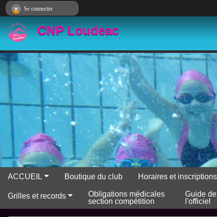
Panneau de gestion des cookies
Se connecter
CNP Loudeac
ACCUEIL
Boutique du club
Horaires et inscriptio
Obligations médicales
Guide de
Grilles et records
section compétition
l'officiel