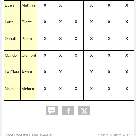
Even
Mathias
X
X
X
X
X
Lotte
Pierre
X
X
X
X
X
X
Duault
Pierre
X
X
X
X
X
X
Mandelli
Clément
X
X
X
X
X
X
Le Clere
Arthur
X
X
X
X
X
Nivet
Mélanie
X
X
X
X
X
X
Voir toutes les news
Publié le
16 mars 2017