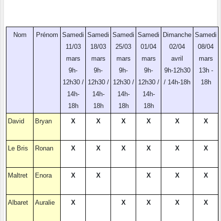
Nom
Prénom
Samedi
Samedi
Samedi
Samedi
Dimanche
Samedi
11/03
18/03
25/03
01/04
02/04
08/04
mars
mars
mars
mars
avril
mars
9h-
9h-
9h-
9h-
9h-12h30
13h -
12h30 /
12h30 /
12h30 /
12h30 /
/ 14h-18h
18h
14h-
14h-
14h-
14h-
18h
18h
18h
18h
David
Bryan
X
X
X
X
X
X
Le Bris
Ronan
X
X
X
X
X
X
Maltret
Enora
X
X
X
X
X
Albaret
Auralie
X
X
X
X
X