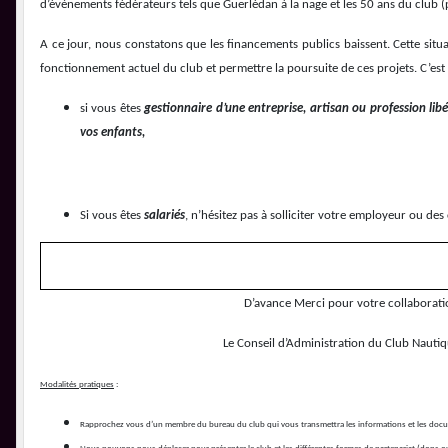
d’évènements fédérateurs tels que Guerlédan à la nage et les 50 ans du clu
A ce jour, nous constatons que les financements publics baissent. Cette sit
fonctionnement actuel du club et permettre la poursuite de ces projets. C’est
si vous êtes
gestionnaire d’une entreprise, artisan ou profession libé
vos enfants,
Si vous êtes
salariés
, n’hésitez pas à solliciter votre employeur ou de
D’avance Merci pour votre collaboratio
Le Conseil d’Administration du Club Nautiq
Modalités pratiques
:
Rapprochez vous d’un membre du bureau du club qui vous transmettra les informations et les doc