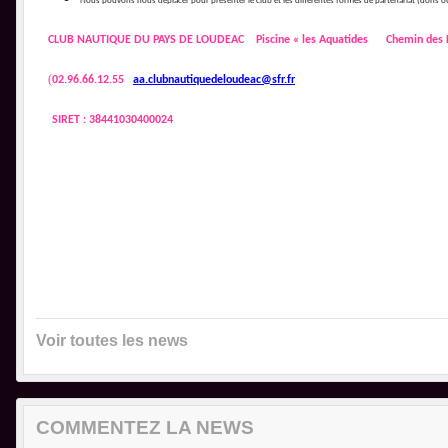
Nous pouvons nous déplacer pour présenter le club et les différentes formes de partenariat (dons o
CLUB NAUTIQUE DU PAYS DE LOUDEAC
Piscine « les Aquatides
Chemin des 
(
02.96.66.12.55
aa.clubnautiquedeloudeac@sfr.fr
SIRET : 38441030400024
Voir toutes les news
COMMENTEZ LA NEWS