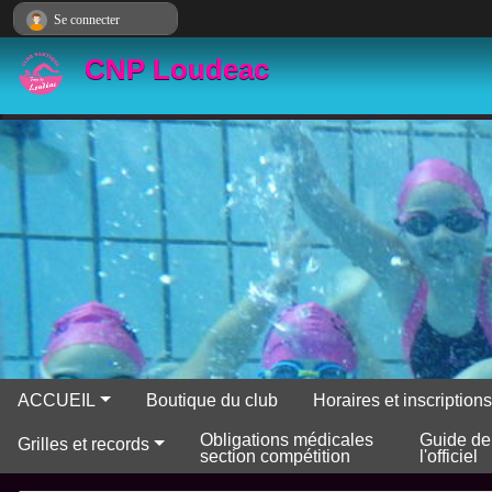
Panneau de gestion des cookies
Se connecter
CNP Loudeac
ACCUEIL
Boutique du club
Horaires et inscriptio
Obligations médicales
Guide de
Grilles et records
section compétition
l'officiel