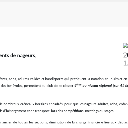
ents de nageurs
,
ts, ados, adultes valides et handisports qui pratiquent la natation en loisirs et en
ème
t des bénévoles, permettent au club de se classer
4
au niveau régional (sur 41 cl
e nombreux créneaux horaires encadrés, pour que les nageurs adultes, ados, enfants
is d’hébergement et de transport, lors des compétitions, meetings ou stages.
nancier de toutes les sections, diminution de la charge financière liée aux dépla