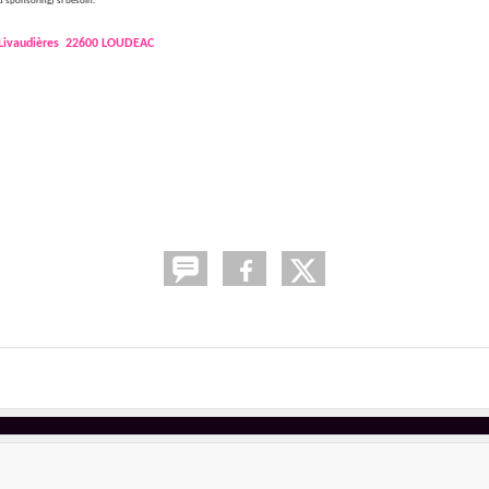
u sponsoring) si besoin.
Livaudières
22600 LOUDEAC