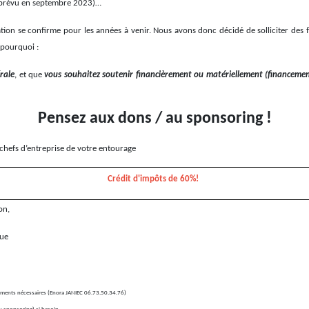
b (prévu en septembre 2023)…
uation se confirme pour les années à venir. Nous avons donc décidé de solliciter des
 pourquoi :
rale
, et que
vous souhaitez soutenir financièrement ou matériellement (financement
Pensez aux dons / au sponsoring !
s chefs d’entreprise de votre entourage
Crédit d'impôts de 60%!
n,
ue
uments nécessaires (Enora JANIEC 06.73.50.34.76)